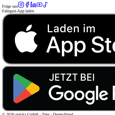
Folge uns
Fahrgast-App laden
©
2026
quickz GmbH · Trier · Deutschland