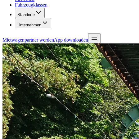
Fahrzeugklassen
Standorte
Unternehmen
Mietwagenpartner werden
App downloaden