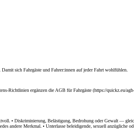
 Damit sich Fahrgäste und Fahrer:innen auf jeder Fahrt wohlfühlen.
ltens-Richtlinien ergänzen die AGB für Fahrgäste (https://quickz.eu/ag
voll. • Diskriminierung, Belästigung, Bedrohung oder Gewalt — gleich 
 jedes andere Merkmal. • Unterlasse beleidigende, sexuell anzügliche 